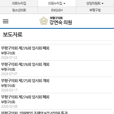
본문바로가기
의회누리집
의원누리집
상임위원회
청소년의회
ENGLISH
부평구청
전
강연숙 의원
체
메
뉴
보도자료
부평구의회 제276회 임시회 폐회
부평구의회
2026-07-22
부평구의회 제276회 임시회 개회
부평구의회
2026-07-07
부평구의회 제275회 임시회 개회
부평구의회
2026-03-17
부평구의회 제274회 임시회 폐회
부평구의회
2026-02-09
부평구의회, 의원발의 조례안 8건 상임위 통과