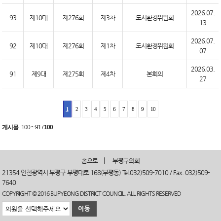
2026.07.
93
제10대
제276회
제3차
도시환경위원회
13
2026.07.
92
제10대
제276회
제1차
도시환경위원회
07
2026.03.
91
제9대
제275회
제4차
본회의
27
1
2
3
4
5
6
7
8
9
10
게시물
:
100 ~ 91
/
100
홈으로
부평구의회
21354 인천광역시 부평구 부평대로 168(부평동) Tel.032)509-7010 / Fax. 032)509-
7640
COPYRIGHT © 2016 BUPYEONG DISTRICT COUNCIL. ALL RIGHTS RESERVED