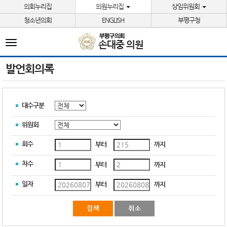
본문바로가기
의회누리집
의원누리집
상임위원회
청소년의회
ENGLISH
부평구청
전
손대중 의원
체
메
뉴
발언회의록
대수구분
위원회
회수
부터
까지
차수
부터
까지
일자
부터
까지